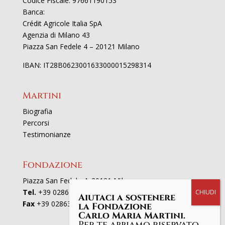
Codice Fiscale: 97661190153
Banca:
Crédit Agricole Italia SpA
Agenzia di Milano 43
Piazza San Fedele 4 – 20121 Milano
IBAN: IT28B0623001633000015298314
Martini
Biografia
Percorsi
Testimonianze
Fondazione
Piazza San Fedele 4, 20121 Milano
Tel.
+39 02863521
Aiutaci a sostenere
Fax
+39 0286352801
la Fondazione
Carlo Maria Martini.
Per te abbiamo riservato