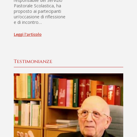
responsabile del Servizio
Nel
Pastorale Scolastica, ha
Edu
proposto ai partecipanti
Fon
un’occasione di riflessione
pro
e di incontro…
ispi
scri
Leggi l'articolo
Legg
Testimonianze