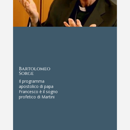
Pietro Bovati
Aveva la capacità di
suscitare una parola
responsabile da
parte di tutti […] Un
punto forte della sua
personalità stava in
una capacità di
ascolto così attenta
e così responsabile
che suscitava una
qualità di parola
proporzionata
all’ascolto del
maestro.