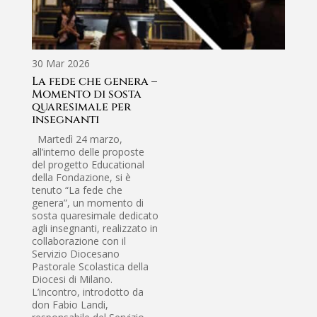
13 
Mo
30 Mar 2026
pe
La fede che genera –
al
Momento di sosta
Ca
quaresimale per
Ma
insegnanti
ap
Martedì 24 marzo,
In 
all’interno delle proposte
Qua
del progetto Educational
pos
della Fondazione, si è
il 
tenuto “La fede che
Carl
genera”, un momento di
Serv
sosta quaresimale dedicato
Scol
agli insegnanti, realizzato in
Mil
collaborazione con il
mar
Servizio Diocesano
mom
Pastorale Scolastica della
rifl
Diocesi di Milano.
ins
L’incontro, introdotto da
Fon
don Fabio Landi,
Fede