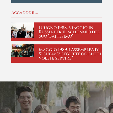
Accadde il…
Giugno 1988: Viaggio in
Russia per il millennio del
suo ‘battesimo’
Maggio 1989, l’Assemblea di
Sichem: “Scegliete oggi chi
volete servire”