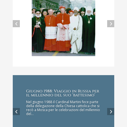
Sogno un’Europa dello
spirito
Gli anni della presidenza di Carlo Maria Martini al
Giugno 1988: Viaggio in Russia per
Consiglio delle Conferenze episcopali europee (1987-
il millennio del suo ‘battesimo’
1993).
Nel giugno 1988 il Cardinal Martini fece parte
della delegazione della Chiesa cattolica che si
Read More
recò a Mosca per le celebrazioni del millennio
del…