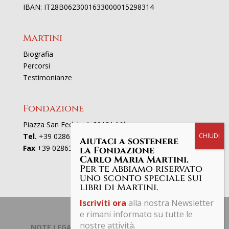
IBAN: IT28B0623001633000015298314
Martini
Biografia
Percorsi
Testimonianze
Fondazione
Piazza San Fedele 4, 20121 Milano
Tel.
+39 02863521
Aiutaci a sostenere
Fax
+39 0286352801
la Fondazione
Carlo Maria Martini.
Per te abbiamo riservato
uno sconto speciale sui
libri di Martini.
Iscriviti ora
alla nostra Newsletter
e rimani informato su tutte le
nostre attività.
NOTE LEGALI | PRIVACY POLICY
| © Fondazione