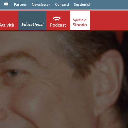
Partner
Newsletter
Contatti
Sostienici
Educational
Sinodo
Attività
Podcast