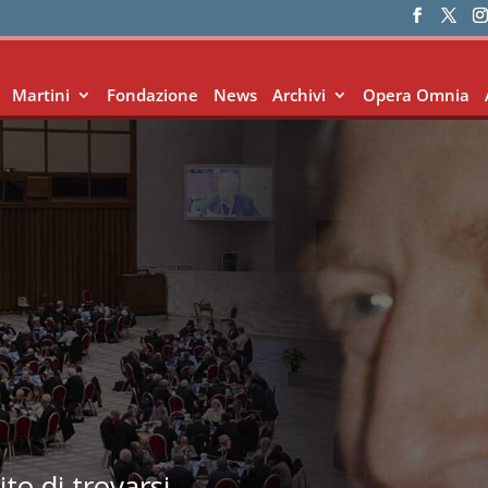
Martini
Fondazione
News
Archivi
Opera Omnia
to di trovarsi