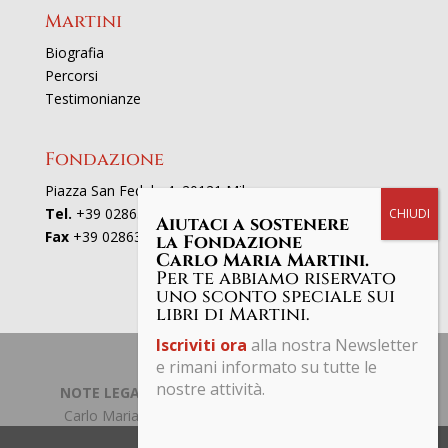
Martini
Biografia
Percorsi
Testimonianze
Fondazione
Piazza San Fedele 4, 20121 Milano
Tel.
+39 02863521
Aiutaci a sostenere
Fax
+39 0286352801
la Fondazione
Carlo Maria Martini.
Per te abbiamo riservato
uno sconto speciale sui
libri di Martini.
Iscriviti ora
alla nostra Newsletter
e rimani informato su tutte le
nostre attività.
NOTE LEGALI | PRIVACY POLICY
| © Fondazione
Carlo Maria Martini C.F. 97661190153 Tutti i diritti
riservati.
Share This