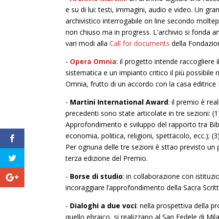
e su di lui: testi, immagini, audio e video. Un gran
archivistico interrogabile on line secondo moltepli
non chiuso ma in progress. L'archivio si fonda 
vari modi alla
Call for documents
della Fondazio
-
Opera Omnia
: il progetto intende raccogliere 
sistematica e un impianto critico il più possibil
Omnia, frutto di un accordo con la casa editrice 
-
Martini International Award
: il premio è rea
precedenti sono state articolate in tre sezioni: (1
Approfondimento e sviluppo del rapporto tra Bibbi
economia, politica, religioni, spettacolo, ecc.); (3
Per ognuna delle tre sezioni è sttao previsto un p
terza edizione del Premio.
-
Borse di studio
: in collaborazione con istit
incoraggiare l’approfondimento della Sacra Scritt
-
Dialoghi a due voci
: nella prospettiva della 
quello ebraico, si realizzano al San Fedele di Mila