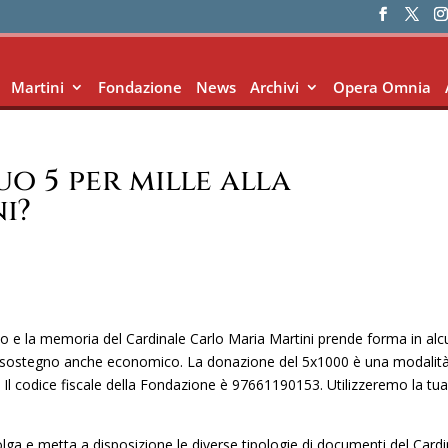
Martini
Fondazione
News
Archivi
Opera Omnia
o 5 per mille alla
i?
ito e la memoria del Cardinale Carlo Maria Martini prende forma in alc
 un sostegno anche economico. La donazione del 5x1000 è una modalit
o. Il codice fiscale della Fondazione è 97661190153. Utilizzeremo la tu
colga e metta a disposizione le diverse tipologie di documenti del Card