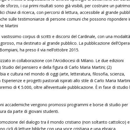
de sforzo, i cui primi risultati sono già visibili, per costruire un patrim
ci chiavi di ricerca, con percorsi di lettura, accessibile al grande pubbl
anche sulle testimonianze di persone comuni che possono rispondere i
ne Martini
il vastissimo corpus di scritti e discorsi del Cardinale, con una modalit
e rigoroso, ma destinato al grande pubblico. La pubblicazione dell’Opera
Bompiani, ha preso il via nell’ottobre 2015.
lizzato in collaborazione con l'Arcidiocesi di Milano. Le due edizioni
) Studio del pensiero e della figura di Carlo Maria Martini; (2)
a e cultura nel mondo di oggi (arte, letteratura, filosofia, scienza,
) Esperienze e progetti pastorali ispirati allo stile di Carlo Maria Martini
remio di € 5.000, oltre all’eventuale pubblicazione. È in fase di studio 
uzioni accademiche vengono promossi programmi e borse di studio per
ura da parte di giovani studenti.
promozione del dialogo tra il mondo cristiano (non soltanto cattolico) e
no cicli di letture bibliche con una voce cristiana e una ebraica.