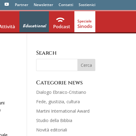
Partner
Newsletter
Contatti
Sostienici
Educational
Sinodo
Attività
Podcast
Search
Categorie news
Dialogo Ebraico-Cristiano
Fede, giustizia, cultura
uni
à
Martini International Award
a
Studio della Bibbia
Novità editoriali
inale