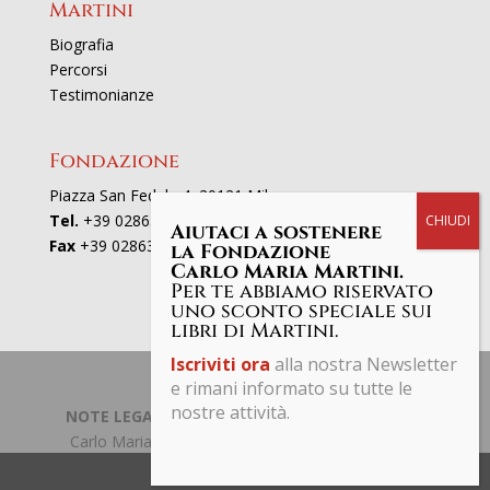
Martini
Biografia
Percorsi
Testimonianze
Fondazione
Piazza San Fedele 4, 20121 Milano
Tel.
+39 02863521
Aiutaci a sostenere
Fax
+39 0286352801
la Fondazione
Carlo Maria Martini.
Per te abbiamo riservato
uno sconto speciale sui
libri di Martini.
Iscriviti ora
alla nostra Newsletter
e rimani informato su tutte le
nostre attività.
NOTE LEGALI | PRIVACY POLICY
| © Fondazione
Carlo Maria Martini C.F. 97661190153 Tutti i diritti
riservati.
Share This